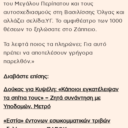
του Μεγάλου Περίπατου και τους
αυτοσχεδιασμούς στη Βασιλίσσης Όλγας και
αλλάζει σελίδα.ΥΓ. Το αμφιθέατρο των 1000
θέσεων το ξηλώσατε στο Ζάππειο.
Τα λεφτά ποιος τα πληρώνει; Για αυτό
πρέπει να αποτελέσουν γρήγορα
παρελθόν.»
Διαβάστε επίσης:
Δούκας για Κυψέλη: «Κάποιοι εγκατέλειψαν
τα σπίτια τους» – Ζητά συνάντηση με
Υποδομών, Μετρό
«Εστία» έντονων εσωκομματικών τριβών