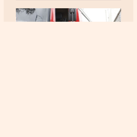
ΚΡΗΤΗ
05.08.2026, 16:22
Αρπαξαν ταυτόχρονα φωτιά δύο αυτοκίνητα σε
Σούδα και Επισκοπή – Τρέχει η Πυροσβεστική