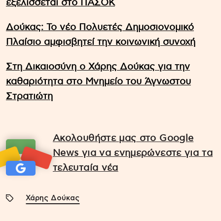
εξελίσσεται στο ΠΑΣΟΚ
Δούκας: Το νέο Πολυετές Δημοσιονομικό
Πλαίσιο αμφισβητεί την κοινωνική συνοχή
Στη Δικαιοσύνη ο Χάρης Δούκας για την
καθαριότητα στο Μνημείο του Άγνωστου
Στρατιώτη
Ακολουθήστε μας στο Google
News για να ενημερώνεστε για τα
τελευταία νέα
Χάρης Δούκας