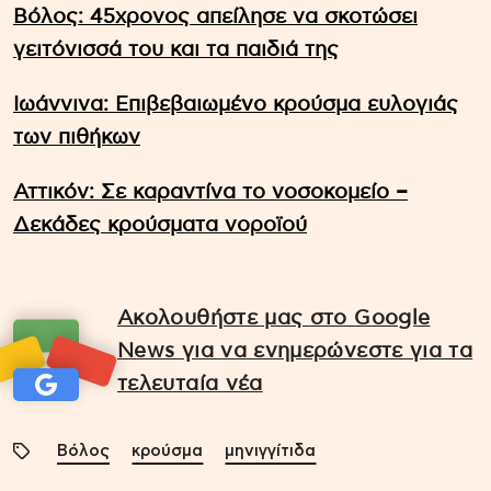
Βόλος: 45χρονος απείλησε να σκοτώσει
γειτόνισσά του και τα παιδιά της
Ιωάννινα: Επιβεβαιωμένο κρούσμα ευλογιάς
των πιθήκων
Αττικόν: Σε καραντίνα το νοσοκομείο –
Δεκάδες κρούσματα νοροϊού
Ακολουθήστε μας στο Google
News για να ενημερώνεστε για τα
τελευταία νέα
Βόλος
κρούσμα
μηνιγγίτιδα