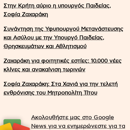
Στην Κρήτη αύριο η υπουργός Παιδείας,
Σοφία Ζαχαράκη
Συνάντηση της Υφυπουργού Μετανάστευσης
και Ασύλου με την Υπουργό Παιδείας,
Θρησκευμάτων και Αθλητισμού
Ζαχαράκη για φοιτητικές εστίες: 10.000 νέες
κλίνες και ανακαίνιση τωρινών
Σοφία Ζαχαράκη: Στα Χανιά για την τελετή
ενθρόνισης του Μητροπολίτη Τίτου
Ακολουθήστε μας στο Google
News για να ενημερώνεστε για τα