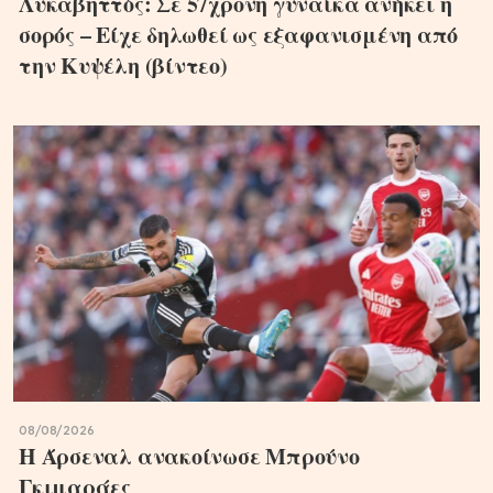
Λυκαβηττός: Σε 57χρονη γυναίκα ανήκει η
σορός – Είχε δηλωθεί ως εξαφανισμένη από
την Κυψέλη (βίντεο)
08/08/2026
Η Άρσεναλ ανακοίνωσε Μπρούνο
Γκιμαράες