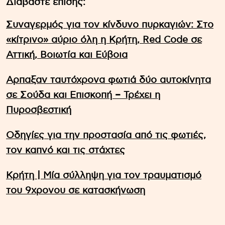
Διαβάστε επίσης:
Συναγερμός για τον κίνδυνο πυρκαγιών: Στο
«κίτρινο» αύριο όλη η Κρήτη, Red Code σε
Αττική, Βοιωτία και Εύβοια
Αρπαξαν ταυτόχρονα φωτιά δύο αυτοκίνητα
σε Σούδα και Επισκοπή – Τρέχει η
Πυροσβεστική
Οδηγίες για την προστασία από τις φωτιές,
τον καπνό και τις στάχτες
Κρήτη | Μία σύλληψη για τον τραυματισμό
του 9χρονου σε κατασκήνωση