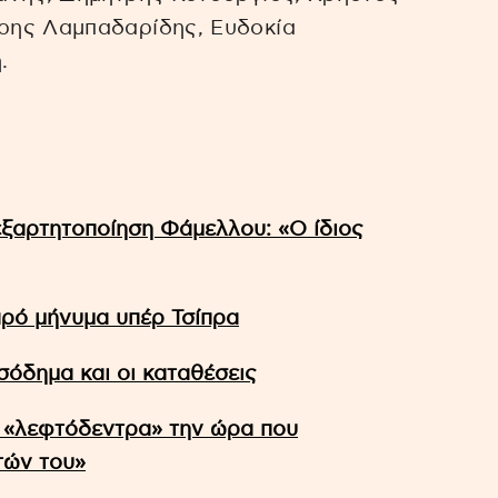
ρης Λαμπαδαρίδης, Ευδοκία
.
ξαρτητοποίηση Φάμελλου: «Ο ίδιος
αρό μήνυμα υπέρ Τσίπρα
όδημα και οι καταθέσεις
 «λεφτόδεντρα» την ώρα που
τών του»