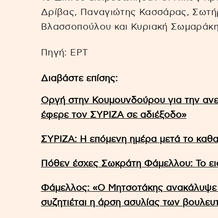
Δρίβας, Παναγιώτης Κασσάρας, Σωτή
Βλασσοπούλου και Κυριακή Σωμαράκη
Πηγή: EΡΤ
Διαβάστε επίσης:
Οργή στην Κουμουνδούρου για την ανε
έφερε τον ΣΥΡΙΖΑ σε αδιέξοδο»
ΣΥΡΙΖΑ: Η επόμενη ημέρα μετά το καθ
Πόθεν έσχες Σωκράτη Φάμελλου: Το εισ
Φάμελλος: «Ο Μητσοτάκης ανακάλυψε
συζητιέται η άρση ασυλίας των βουλευ