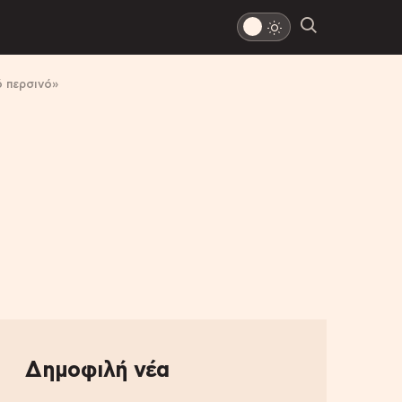
ό περσινό»
Δημοφιλή νέα