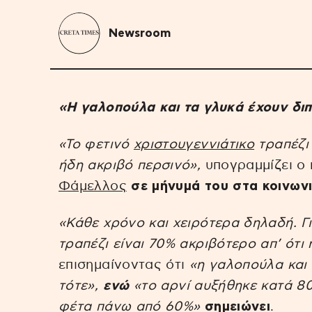
Newsroom
«Η γαλοπούλα και τα γλυκά έχουν διπ
«Το φετινό
χριστουγεννιάτικο
τραπέζι 
ήδη ακριβό περσινό»,
υπογραμμίζει ο
Φάμελλος
σε μήνυμά του στα κοινωνι
«Κάθε χρόνο και χειρότερα δηλαδή. Γι
τραπέζι είναι 70% ακριβότερο απ’ ότι 
επισημαίνοντας ότι
«η γαλοπούλα και 
τότε»,
ενώ
«το αρνί αυξήθηκε κατά 80%
φέτα πάνω από 60%»
σημειώνει
.