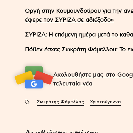
Οργή στην Κουμουνδούρου για την ανε
έφερε τον ΣΥΡΙΖΑ σε αδιέξοδο»
ΣΥΡΙΖΑ: Η επόμενη ημέρα μετά το καθ
Πόθεν έσχες Σωκράτη Φάμελλου: Το εισ
Ακολουθήστε μας στο Googl
τελευταία νέα
Σωκράτης Φάμελλος
Χριστούγεννα
Διαβάστε επίσης