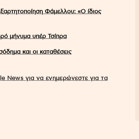
ξαρτητοποίηση Φάμελλου: «Ο ίδιος
αρό μήνυμα υπέρ Τσίπρα
όδημα και οι καταθέσεις
e News για να ενημερώνεστε για τα