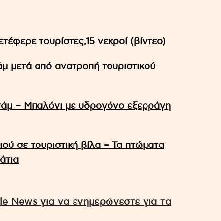
τέφερε τουρίστες,15 νεκροί (βίντεο)
νάμ μετά από ανατροπή τουριστικού
νάμ – Μπαλόνι με υδρογόνο εξερράγη
ού σε τουριστική βίλα – Τα πτώματα
άτια
e News για να ενημερώνεστε για τα