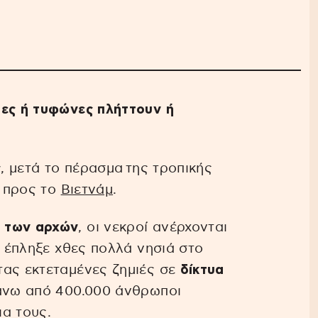
δες ή τυφώνες πλήττουν ή
ς
, μετά το πέρασμα της τροπικής
ι προς το
Βιετνάμ
.
ό των αρχών
, οι νεκροί ανέρχονται
ο έπληξε χθες πολλά νησιά στο
τας εκτεταμένες ζημιές σε
δίκτυα
άνω από 400.000 άνθρωποι
α τους.