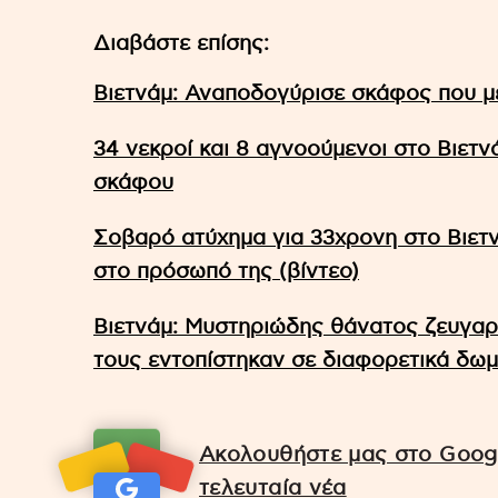
Διαβάστε επίσης:
Βιετνάμ: Αναποδογύρισε σκάφος που με
34 νεκροί και 8 αγνοούμενοι στο Βιετ
σκάφου
Σοβαρό ατύχημα για 33χρονη στο Βιετ
στο πρόσωπό της (βίντεο)
Βιετνάμ: Μυστηριώδης θάνατος ζευγαρι
τους εντοπίστηκαν σε διαφορετικά δωμ
Ακολουθήστε μας στο Googl
τελευταία νέα