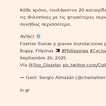
Κάθε χρόνο, τουλάχιστον 20 καταιγίδ
τις Φιλιππίνες με τις φτωχότερες περ
συνήθως περισσότερο.
AVISO
Fuertes lluvias y graves inundaciones 
Ibajay, Filipinas
#Philippines
#Cyclo
Septiembre 26, 2025
Vía
@Top_Disaster
pic.twitter.com/O
— Geól. Sergio Almazán (@chematier
in.gr