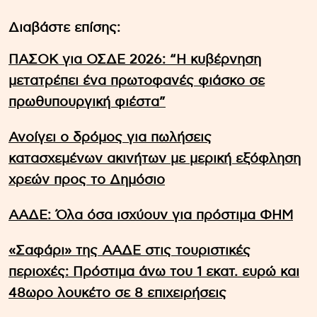
Διαβάστε επίσης:
ΠΑΣΟΚ για ΟΣΔΕ 2026: “Η κυβέρνηση
μετατρέπει ένα πρωτοφανές φιάσκο σε
πρωθυπουργική φιέστα”
Ανοίγει ο δρόμος για πωλήσεις
κατασχεμένων ακινήτων με μερική εξόφληση
χρεών προς το Δημόσιο
ΑΑΔΕ: Όλα όσα ισχύουν για πρόστιμα ΦΗΜ
«Σαφάρι» της ΑΑΔΕ στις τουριστικές
περιοχές: Πρόστιμα άνω του 1 εκατ. ευρώ και
48ωρο λουκέτο σε 8 επιχειρήσεις