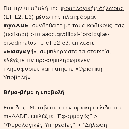
Για την υποβολή της
φορολογικής δήλωσης
(Ε1, Ε2, Ε3) μέσω της πλατφόρμας
myAADE
, συνδεθείτε με τους κωδικούς σας
(taxisnet) στο aade.gr/dilosi-forologias-
eisodimatos-fp-e1-e2-e3, επιλέξτε
«
Εισαγωγή
», συμπληρώστε τα στοιχεία,
ελέγξτε τις προσυμπληρωμένες
πληροφορίες και πατήστε «Οριστική
Υποβολή».
Βήμα-βήμα η υποβολή
Είσοδος: Μεταβείτε στην αρχική σελίδα του
myAADE, επιλέξτε “Εφαρμογές” >
“Φορολογικές Υπηρεσίες” > “Δήλωση