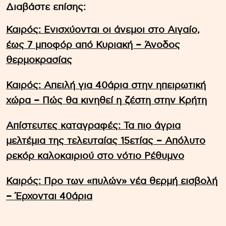
Διαβάστε επίσης:
Καιρός: Ενισχύονται οι άνεμοι στο Αιγαίο,
έως 7 μποφόρ από Κυριακή – Άνοδος
θερμοκρασίας
Καιρός: Απειλή για 40άρια στην ηπειρωτική
χώρα – Πώς θα κινηθεί η ζέστη στην Κρήτη
Απίστευτες καταγραφές: Τα πιο άγρια
μελτέμια της τελευταίας 15ετίας – Απόλυτο
ρεκόρ καλοκαιριού στο νότιο Ρέθυμνο
Καιρός: Προ των «πυλών» νέα θερμή εισβολή
– Έρχονται 40άρια