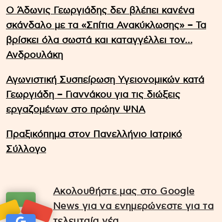
Ο Άδωνις Γεωργιάδης δεν βλέπει κανένα
σκάνδαλο με τα «Σπίτια Ανακύκλωσης» – Τα
βρίσκει όλα σωστά και καταγγέλλει τον…
Ανδρουλάκη
Αγωνιστική Συσπείρωση Υγειονομικών κατά
Γεωργιάδη – Γιαννάκου για τις διώξεις
εργαζομένων στο πρώην ΨΝΑ
Πραξικόπημα στον Πανελλήνιο Ιατρικό
Σύλλογο
Ακολουθήστε μας στο Google
News για να ενημερώνεστε για τα
τελευταία νέα