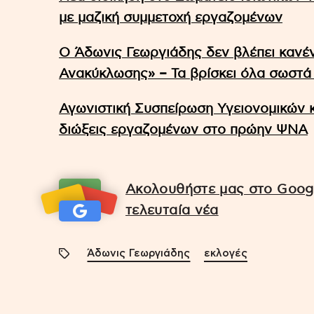
με μαζική συμμετοχή εργαζομένων
Ο Άδωνις Γεωργιάδης δεν βλέπει κανέν
Ανακύκλωσης» – Τα βρίσκει όλα σωστά
Αγωνιστική Συσπείρωση Υγειονομικών κ
διώξεις εργαζομένων στο πρώην ΨΝΑ
Ακολουθήστε μας στο Googl
τελευταία νέα
Άδωνις Γεωργιάδης
εκλογές