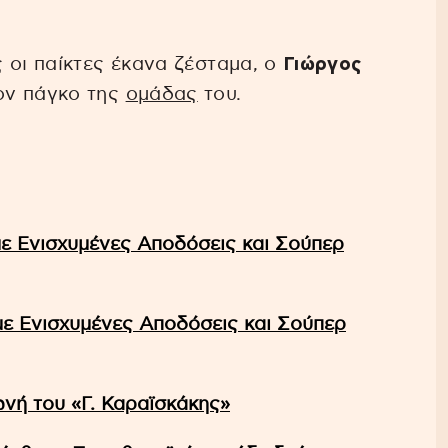
 οι παίκτες έκανα ζέσταμα, ο
Γιώργος
ον πάγκο της
ομάδας
του.
με Ενισχυμένες Αποδόσεις και Σούπερ
με Ενισχυμένες Αποδόσεις και Σούπερ
νή του «Γ. Καραϊσκάκης»