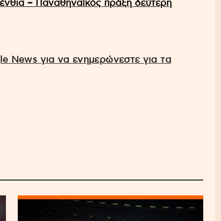
λένθια – Παναθηναϊκός πράξη δεύτερη
e News για να ενημερώνεστε για τα