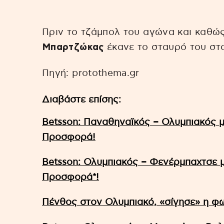
Πριν το τζάμπολ του αγώνα και καθώς
Μπαρτζώκας
έκανε το σταυρό του στ
Πηγή: protothema.gr
Διαβάστε επίσης:
Betsson: Παναθηναϊκός – Ολυμπιακός 
Προσφορά!
Betsson: Ολυμπιακός – Φενέρμπαχτσε 
Προσφορά*!
Πένθος στον Ολυμπιακό, «σίγησε» η φω