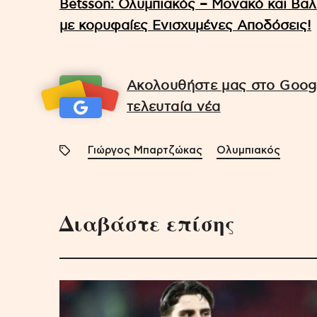
Betsson: Ολυμπιακός – Μονακό και Βα
με κορυφαίες Ενισχυμένες Αποδόσεις!
Ακολουθήστε μας στο Googl
τελευταία νέα
Γιώργος Μπαρτζώκας
Ολυμπιακός
Διαβάστε επίσης