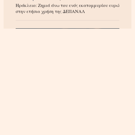
Ηράκλειο: Ζημιά άνω του ενός εκατομμυρίου ευρώ
στην ετήσια χρήση της ΔΕΠΑΝΑΛ
ΚΡΗΤΗ
07.08.2026, 8:36
ΔΕΔΔΗΕ: Διακοπές ρεύματος σε περιοχές της
Κρήτης σήμερα Παρασκευή 7/8