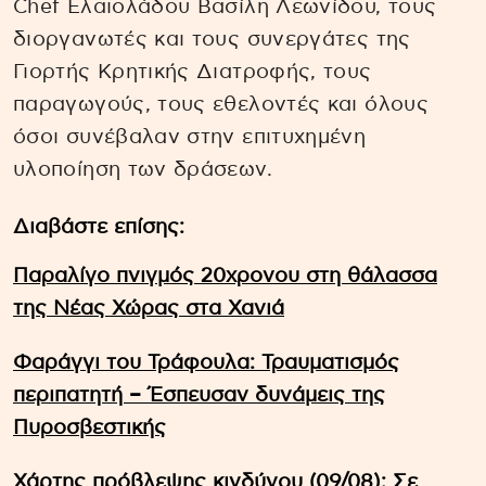
Chef Ελαιολάδου Βασίλη Λεωνίδου, τους
διοργανωτές και τους συνεργάτες της
Γιορτής Κρητικής Διατροφής, τους
παραγωγούς, τους εθελοντές και όλους
όσοι συνέβαλαν στην επιτυχημένη
υλοποίηση των δράσεων.
Διαβάστε επίσης:
Παραλίγο πνιγμός 20χρονου στη θάλασσα
της Νέας Χώρας στα Χανιά
Φαράγγι του Τράφουλα: Τραυματισμός
περιπατητή – Έσπευσαν δυνάμεις της
Πυροσβεστικής
Χάρτης πρόβλεψης κινδύνου (09/08): Σε