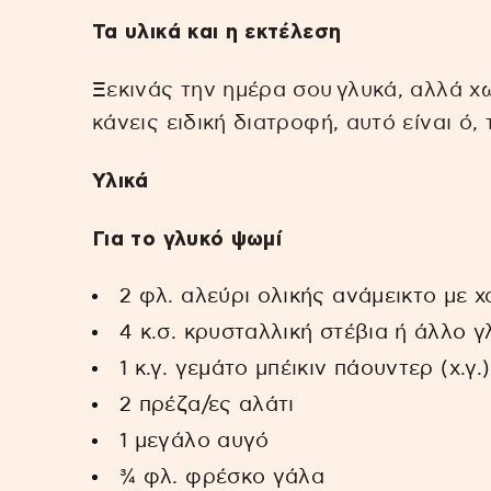
Τα υλικά και η εκτέλεση
Ξεκινάς την ημέρα σου γλυκά, αλλά χω
κάνεις ειδική διατροφή, αυτό είναι ό, τ
Υλικά
Για το γλυκό ψωμί
2 φλ. αλεύρι ολικής ανάμεικτο με
4 κ.σ. κρυσταλλική στέβια ή άλλο γ
1 κ.γ. γεμάτο μπέικιν πάουντερ (χ.γ.)
2 πρέζα/ες αλάτι
1 μεγάλο αυγό
¾ φλ. φρέσκο γάλα