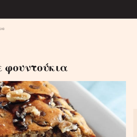
ια
ε φουντούκια