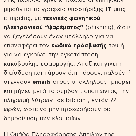
Στις περισσότερες επιθέσεις οι επιτήδειοι
μιμούνται το γραφείο υποστήριξης
IT
μιας
εταιρείας, με
τεχνικές φωνητικού
ηλεκτρονικού “ψαρέματος”
(phishing), ώστε
να ξεγελάσουν έναν υπάλληλο για να
επαναφέρει τον
κωδικό πρόσβασής
του ή
για να εγκρίνει την εγκατάσταση
κακόβουλης εφαρμογής. Άπαξ και γίνει η
διείσδυση και πάρουν ό,τι πάρουν, καλούν ή
στέλνουν
emails
στους υπαλλήλους -μπορεί
και μήνες μετά το συμβάν-, απαιτώντας την
πληρωμή λύτρων -σε bitcoin-, εντός 72
ωρών, ώστε να μην προχωρήσουν σε
δημοσίευση των κλοπιαίων.
Η Ομάδα Πληροφόρησης Απειλών της