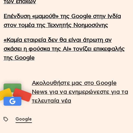
των εποχών
Επένδυση «μαμούθ» της Google στην Ινδία
στον τομέα της Τεχνητής Νοημοσύνης
«Καμία εταιρεία δεν θα είναι άτρωτη αν
σκάσει η φούσκα της AI» τονίζει επικεφαλής
της Google
Ακολουθήστε μας στο Google
News για να ενημερώνεστε για τα
τελευταία νέα
Google