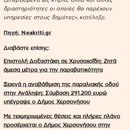
ξεπερασμένα ως κτίρια, αλλά και άλλες
δραστηριότητες οι οποίες θα παρέχουν
υπηρεσίες στους δημότες»,
κατέληξε.
Πηγή: Neakriti.gr
Διαβάστε επίσης:
Επιστολή Δοξαστάκη σε Χρυσοχοΐδη: Ζητά
άμεσα μέτρα για την παραβατικότητα
Ξεκινά η αναβάθμιση της παραλιακής οδού
στην Ανάληψη: Σύμβαση 291.200 ευρώ
υπέγραψε ο Δήμος Χερσονήσου
Με τεκμηριωμένες θέσεις και πλήρες πλάνο
προσέρχεται ο Δήμος Χερσονήσου στην