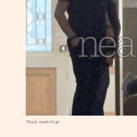
Πηγή: neakriti.gr