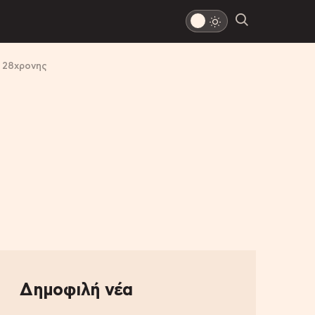
ς 28χρονης
Δημοφιλή νέα