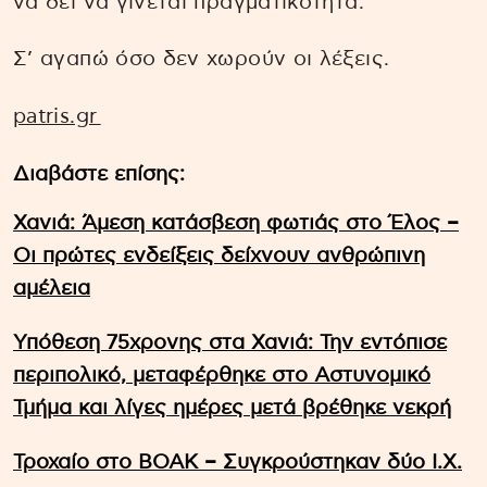
να δει να γίνεται πραγματικότητα.
Σ’ αγαπώ όσο δεν χωρούν οι λέξεις.
patris.gr
Διαβάστε επίσης:
Χανιά: Άμεση κατάσβεση φωτιάς στο Έλος –
Οι πρώτες ενδείξεις δείχνουν ανθρώπινη
αμέλεια
Υπόθεση 75χρονης στα Χανιά: Την εντόπισε
περιπολικό, μεταφέρθηκε στο Αστυνομικό
Τμήμα και λίγες ημέρες μετά βρέθηκε νεκρή
Τροχαίο στο ΒΟΑΚ – Συγκρούστηκαν δύο Ι.Χ.