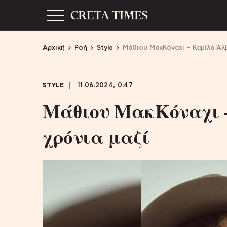
Αρχική
Ροή
Style
Μάθιου ΜακΚόναχι – Καμίλα Άλβ
STYLE
11.06.2024, 0:47
Μάθιου ΜακΚόναχι –
χρόνια μαζί