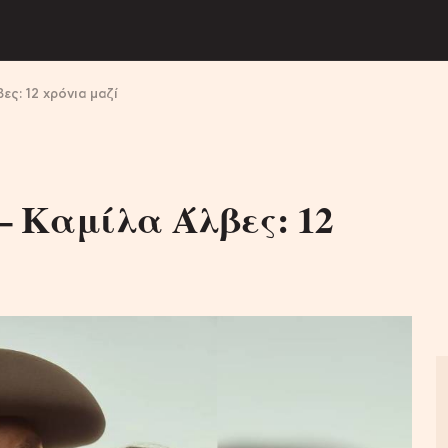
ες: 12 χρόνια μαζί
 Καμίλα Άλβες: 12