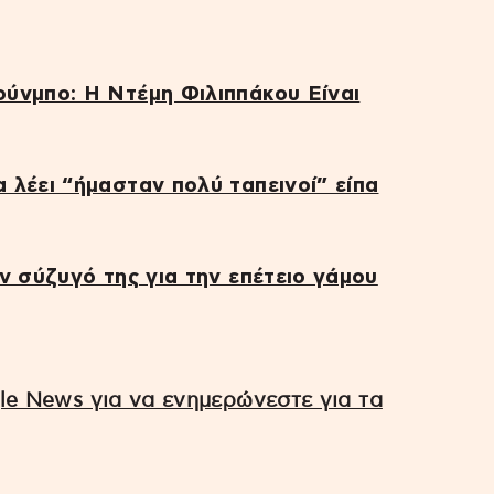
ύνμπο: Η Ντέμη Φιλιππάκου Είναι
 λέει “ήμασταν πολύ ταπεινοί” είπα
ν σύζυγό της για την επέτειο γάμου
e News για να ενημερώνεστε για τα