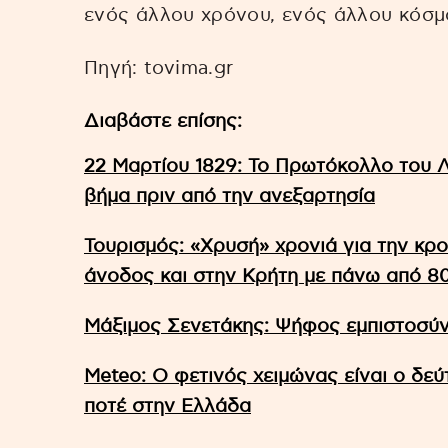
ενός άλλου χρόνου, ενός άλλου κόσμ
Πηγή: tovima.gr
Διαβάστε επίσης:
22 Μαρτίου 1829: Το Πρωτόκολλο του 
βήμα πριν από την ανεξαρτησία
Τουρισμός: «Χρυσή» χρονιά για την κρ
άνοδος και στην Κρήτη με πάνω από 80
Μάξιμος Σενετάκης: Ψήφος εμπιστοσύν
Meteo: Ο φετινός χειμώνας είναι ο δε
ποτέ στην Ελλάδα