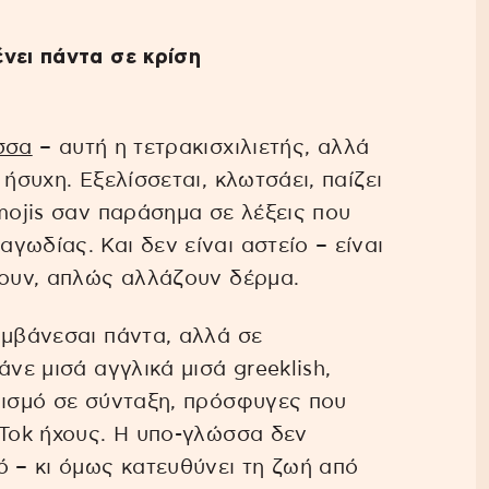
νει πάντα σε κρίση
σσα
– αυτή η τετρακισχιλιετής, αλλά
ήσυχη. Εξελίσσεται, κλωτσάει, παίζει
mojis σαν παράσημα σε λέξεις που
ωδίας. Και δεν είναι αστείο – είναι
νουν, απλώς αλλάζουν δέρμα.
αμβάνεσαι πάντα, αλλά σε
νε μισά αγγλικά μισά greeklish,
λισμό σε σύνταξη, πρόσφυγες που
kTok ήχους. Η υπο-γλώσσα δεν
ό – κι όμως κατευθύνει τη ζωή από