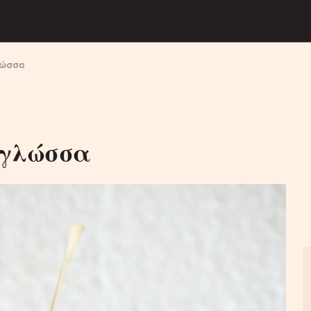
λώσσα
 γλώσσα