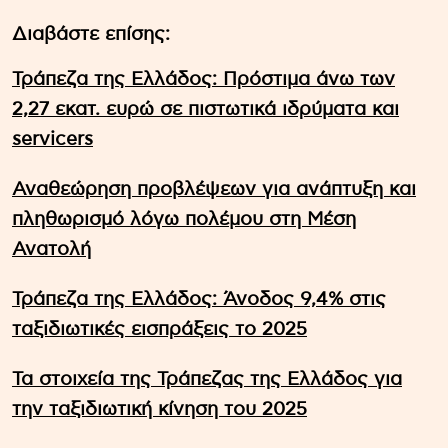
Διαβάστε επίσης:
Τράπεζα της Ελλάδος: Πρόστιμα άνω των
2,27 εκατ. ευρώ σε πιστωτικά ιδρύματα και
servicers
Αναθεώρηση προβλέψεων για ανάπτυξη και
πληθωρισμό λόγω πολέμου στη Μέση
Ανατολή
Τράπεζα της Ελλάδος: Άνοδος 9,4% στις
ταξιδιωτικές εισπράξεις το 2025
Τα στοιχεία της Τράπεζας της Ελλάδος για
την ταξιδιωτική κίνηση του 2025