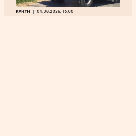
ΚΡΗΤΗ
04.08.2026, 16:00
Ηράκλειο: Φορτηγό τυλίχθηκε στις φλόγες –
Κυκλοφοριακό χάος επί του ΒΟΑΚ
ΕΛΛΑΔΑ
05.08.2026, 17:46
Εικόνα κατάρρευσης στο κόμμα Καρυστιανού:
Αυγερινός, Μουτσάτσου και 20 ακόμα εξηγούν
γιατί αποχώρησαν -«Αρνηθήκαμε να
συμβιβαστούμε»