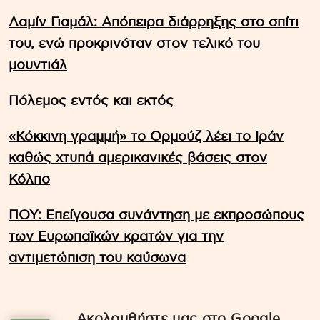
Λαμίν Γιαμάλ: Απόπειρα διάρρηξης στο σπίτι
του, ενώ προκρινόταν στον τελικό του
μουντιάλ
Πόλεμος εντός και εκτός
«Κόκκινη γραμμή» το Ορμούζ λέει το Ιράν
καθώς χτυπά αμερικανικές βάσεις στον
Κόλπο
ΠΟΥ: Επείγουσα συνάντηση με εκπροσώπους
των Ευρωπαϊκών κρατών για την
αντιμετώπιση του καύσωνα
Ακολουθήστε μας στο Google