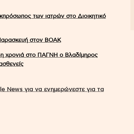
κπρόσωπος των ιατρών στο Διοικητικό
 Παρασκευή στον ΒΟΑΚ
5η χρονιά στο ΠΑΓΝΗ ο Βλαδίμηρος
ασθενείς
e News για να ενημερώνεστε για τα