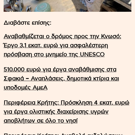
Διαβάστε επίσης:
Αναβαθμίζεται ο δρόμος προς την Κνωσό:
Έργο 3,1 εκατ. ευρώ για ασφαλέστερη
πρόσβαση στο μνημείο της UNESCO
510.000 ευρώ για έργα αναβάθμισης στα
Σφακιά – Αναπλάσεις, δημοτικά κτίρια και
υποδομές ΑμεΑ
Περιφέρεια Κρήτης: Πρόσκληση 4 εκατ. ευρώ
για έργα ολιστικής διαχείρισης υγρών
αποβλήτων σε όλο το νησί