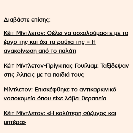
Διαβάστε επίσης:
Κέιτ Μίντλετον: Θέλει να ασχολούμαστε με το
έργο της και όχι τα ρούχα της – Η
ανακοίνωση από το παλάτι
Κέιτ Μίντλετον-Πρίγκιπας Γουίλιαμ: Ταξίδεψαν
στις Άλπεις με τα παιδιά τους
Μίντλετον: Επισκέφθηκε το αντικαρκινικό
νοσοκομείο όπου είχε λάβει θεραπεία
Κέιτ Μίντλετον: «Η καλύτερη σύζυγος και
μητέρα»