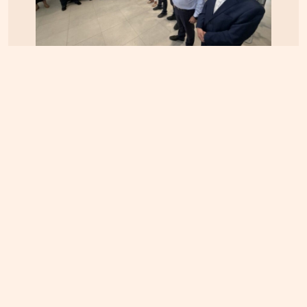
ΚΡΗΤΗ
07.08.2026, 10:50
Αεροδρόμιο Καστελλίου: Όλα έτοιμα για την
υπογραφή της σύμβασης για τα ραντάρ
ΚΡΗΤΗ
07.08.2026, 8:36
ΔΕΔΔΗΕ: Διακοπές ρεύματος σε περιοχές της
Κρήτης σήμερα Παρασκευή 7/8