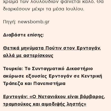
χρώμα των λουλουδιών φαίνεται καλό. Θα
διαρκέσουν μέχρι τα μέσα Ιουλίου.
Πηγή: newsbomb.gr
Διαβάστε επίσης:
Θετικά μηνύματα Πούτιν στον Ερντογάν,
αλλά με αστερίσκους
Τουρκία: Το Συνταγματικό Δικαστήριο
ακύρωσε εξουσίες Ερντογάν σε Κεντρική
Τράπεζα και Πανεπιστήμια
Ερντογάν: «Ο Νετανιάχου είναι βάρβαρος,
τραμπούκος και αιμοδιψής ληστής»