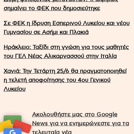
σημαίνει το ΦΕΚ που δημοσιεύτηκε
Σε ΦΕΚ η ίδρυση Εσπερινού Λυκείου και νέου
Γυμνασίου σε Ασήμι και Πλακιά
Ηράκλειο: Ταξίδι στη γνώση για τους μαθητές
του ΓΕΛ Νέας Αλικαρνασσού στην Ιταλία
Χανιά: Την Τετάρτη 25/6 θα πραγματοποιηθεί
η τελετή αποφοίτησης του 4ου Γενικού
Λυκείου
Ακολουθήστε μας στο Google
News για να ενημερώνεστε για τα
τελευταία νέα