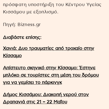
πρόσφατη υποστήριξη του Κέντρου Υγείας
Κισσάμου με εξοπλισμό.
Πηγή: Bizness.gr
Διαβάστε επίσης:
Χανιά: Δυο τραυματίες από τροχαίο στην
Κίσσαμο
Απίστευτο σκηνικό στην Κίσσαμο: Έστηνε
μπλόκο σε τουρίστες στη μέση του δρόμου
για να γεμίσει το πάρκινγκ
Δήμος Κισσάμου: Διακοπή νερού στον
Δραπανιά στις 21 – 22 Μαΐου