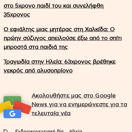
στο 5χρονο παιδί του και συνελήφθη
35χρονος
Ο εφιάλτης μιας μητέρας στη Χαλκίδα: Ο
πρώην σύζυγος απειλούσε έξω από το σπίτι
μπροστά στα παιδιά της
Τραγωδία στην Ηλεία: 63χρονος βρέθηκε
νεκρός από αλυσοπρίονο
Ακολουθήστε μας στο Google
News για να ενημερώνεστε για τα
τελευταία νέα
Ενδοοικογενειακή βία
Ηλεία