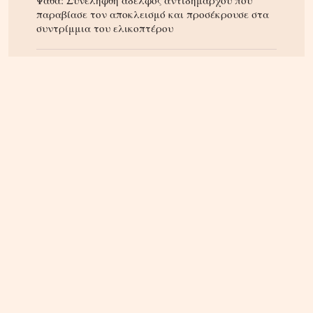
Ψάθα: Συνελήφθη αδελφός αντιδημάρχου που
παραβίασε τον αποκλεισμό και προσέκρουσε στα
συντρίμμια του ελικοπτέρου
ΚΡΗΤΗ
07.08.2026, 10:50
Αεροδρόμιο Καστελλίου: Όλα έτοιμα για την
υπογραφή της σύμβασης για τα ραντάρ