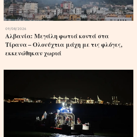
09/08/2026
Αλβανία: Μεγάλη φωτιά κοντά στα
Τίρανα – Ολονύχτια μάχη με τις φλόγες,
εκκενώθηκαν χωριά