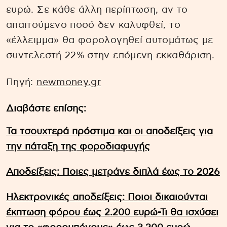
ευρώ. Σε κάθε άλλη περίπτωση, αν το
απαιτούμενο ποσό δεν καλυφθεί, το
«έλλειμμα» θα φορολογηθεί αυτομάτως με
συντελεστή 22% στην επόμενη εκκαθάριση.
Πηγή:
newmoney.gr
Διαβάστε επίσης:
Τα τσουχτερά πρόστιμα και οι αποδείξεις για
την πάταξη της φοροδιαφυγής
Αποδείξεις: Ποιες μετράνε διπλά έως το 2026
Ηλεκτρονικές αποδείξεις: Ποιοι δικαιούνται
έκπτωση φόρου έως 2.200 ευρώ-Τι θα ισχύσει