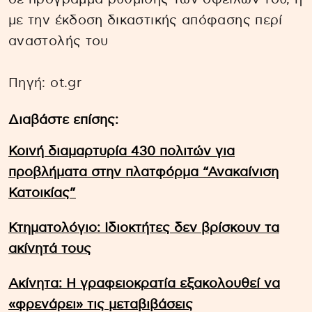
με την έκδοση δικαστικής απόφασης περί
αναστολής του
Πηγή: ot.gr
Διαβάστε επίσης:
Κοινή διαμαρτυρία 430 πολιτών για
προβλήματα στην πλατφόρμα “Ανακαίνιση
Κατοικίας”
Κτηματολόγιο: Ιδιοκτήτες δεν βρίσκουν τα
ακίνητά τους
Ακίνητα: Η γραφειοκρατία εξακολουθεί να
«φρενάρει» τις μεταβιβάσεις