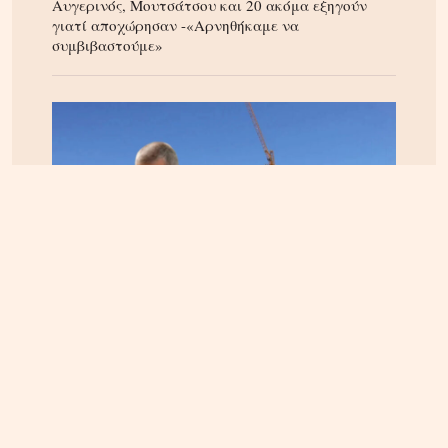
Αυγερινός, Μουτσάτσου και 20 ακόμα εξηγούν
γιατί αποχώρησαν -«Αρνηθήκαμε να
συμβιβαστούμε»
ΚΡΗΤΗ
06.08.2026, 15:23
Αεροδρόμιο Καστελίου: Υπογράφεται η σύμβαση
για τα ραντάρ παρουσία της ηγεσίας του
Υπουργείου Υποδομών – Σύμβαση στη σκιά της
απόφασης του ΣτΕ για την Παπούρα