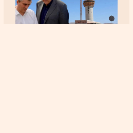
ΚΡΗΤΗ
06.08.2026, 15:23
Αεροδρόμιο Καστελίου: Υπογράφεται η σύμβαση
για τα ραντάρ παρουσία της ηγεσίας του
Υπουργείου Υποδομών – Σύμβαση στη σκιά της
απόφασης του ΣτΕ για την Παπούρα