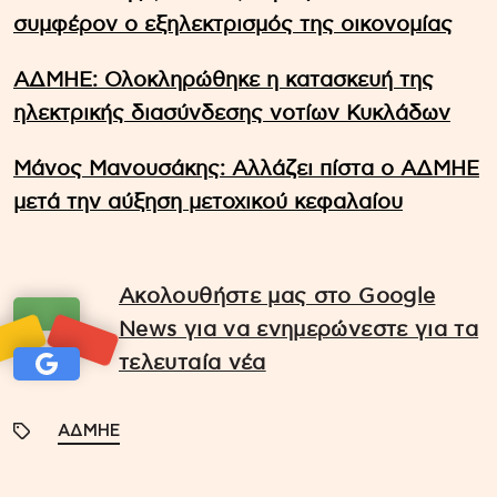
συμφέρον ο εξηλεκτρισμός της οικονομίας
ΑΔΜΗΕ: Ολοκληρώθηκε η κατασκευή της
ηλεκτρικής διασύνδεσης νοτίων Κυκλάδων
Μάνος Μανουσάκης: Αλλάζει πίστα ο ΑΔΜΗΕ
μετά την αύξηση μετοχικού κεφαλαίου
Ακολουθήστε μας στο Google
News για να ενημερώνεστε για τα
τελευταία νέα
ΑΔΜΗΕ