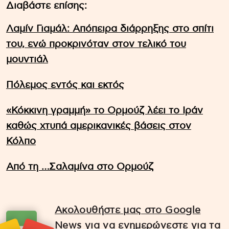
Διαβάστε επίσης:
Λαμίν Γιαμάλ: Απόπειρα διάρρηξης στο σπίτι
του, ενώ προκρινόταν στον τελικό του
μουντιάλ
Πόλεμος εντός και εκτός
«Κόκκινη γραμμή» το Ορμούζ λέει το Ιράν
καθώς χτυπά αμερικανικές βάσεις στον
Κόλπο
Από τη …Σαλαμίνα στο Ορμούζ
Ακολουθήστε μας στο Google
News για να ενημερώνεστε για τα