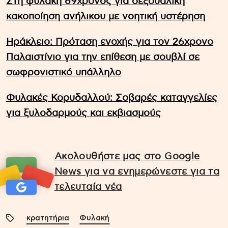
Στη φυλακή 69χρονος για σεξουαλική
κακοποίηση ανήλικου με νοητική υστέρηση
Ηράκλειο: Πρόταση ενοχής για τον 26χρονο
Παλαιστίνιο για την επίθεση με σουβλί σε
σωφρονιστικό υπάλληλο
Φυλακές Κορυδαλλού: Σοβαρές καταγγελίες
για ξυλοδαρμούς και εκβιασμούς
Ακολουθήστε μας στο Google
News για να ενημερώνεστε για τα
τελευταία νέα
κρατητήρια
Φυλακή