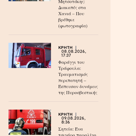
Μητσοτάκης:
Διακοπές στα
Χανιά – Που
βρέθηκε
(φωτογραφία)
ΚΡΗΤΗ
08.08.2026,
17:37
Φαράγγι του
Τράφουλα:
Τραυματισμός
περιπατητή –
Έσπευσαν δυνάμεις
της Πυροσβεστικής
ΚΡΗΤΗ
09.08.2026,
8:36
Σητεία: Ένα
τσιγάρο παραλίγο