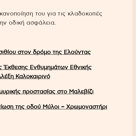
κανοποίηση του για τις κλαδοκοπές
την οδική ασφάλεια.
σιθίου στον δρόμο της Ελούντας
ης Έκθεσης Ενθυμημάτων Εθνικής
Αλέξη Καλοκαιρινό
μυρικής προστασίας στο Μαλεβίζι
λτίωση της οδού Μύλοι – Χρωμοναστήρι