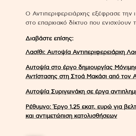
Ο Αντιπεριφερειάρχης εξέφρασε την ι
στο επαρχιακό δίκτυο που ενισχύουν 
Διαβάστε επίσης:
Λασίθι: Αυτοψία Αντιπεριφερειάρχη Λα
Αυτοψία στο έργο δημιουργίας Μόνιμ
Αντίστασης στη Στοά Μακάσι από τον 
Αυτοψία Συριγωνάκη σε έργα αντιπλημ
Ρέθυμνο: Έργο 1,25 εκατ. ευρώ για βε
και αντιμετώπιση κατολισθήσεων