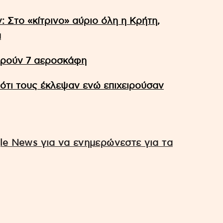
 Στο «κίτρινο» αύριο όλη η Κρήτη,
α
ειρούν 7 αεροσκάφη
τι τους έκλεψαν ενώ επιχειρούσαν
e News για να ενημερώνεστε για τα