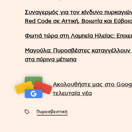
Συναγερμός για τον κίνδυνο πυρκαγιών:
Red Code σε Αττική, Βοιωτία και Εύβοι
Φωτιά τώρα στη Λαμπεία Ηλείας: Επιχ
Μαγούλα: Πυροσβέστες καταγγέλλουν ό
στα πύρινα μέτωπα
Ακολουθήστε μας στο Googl
τελευταία νέα
Πυροσβεστική