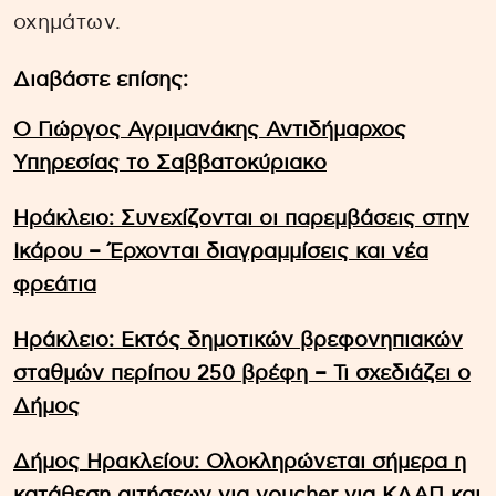
οχημάτων.
Διαβάστε επίσης:
Ο Γιώργος Αγριμανάκης Αντιδήμαρχος
Υπηρεσίας το Σαββατοκύριακο
Ηράκλειο: Συνεχίζονται οι παρεμβάσεις στην
Ικάρου – Έρχονται διαγραμμίσεις και νέα
φρεάτια
Ηράκλειο: Εκτός δημοτικών βρεφονηπιακών
σταθμών περίπου 250 βρέφη – Τι σχεδιάζει ο
Δήμος
Δήμος Ηρακλείου: Ολοκληρώνεται σήμερα η
κατάθεση αιτήσεων για voucher για ΚΔΑΠ και