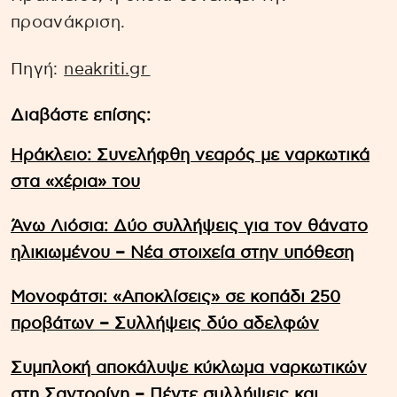
προανάκριση.
Πηγή:
neakriti.gr
Διαβάστε επίσης:
Ηράκλειο: Συνελήφθη νεαρός με ναρκωτικά
στα «χέρια» του
Άνω Λιόσια: Δύο συλλήψεις για τον θάνατο
ηλικιωμένου – Νέα στοιχεία στην υπόθεση
Μονοφάτσι: «Αποκλίσεις» σε κοπάδι 250
προβάτων – Συλλήψεις δύο αδελφών
Συμπλοκή αποκάλυψε κύκλωμα ναρκωτικών
στη Σαντορίνη – Πέντε συλλήψεις και