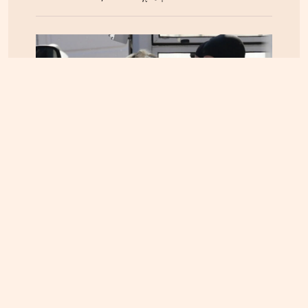
ΕΛΛΑΔΑ
07.08.2026, 13:14
Marfin: Προθεσμία για την Τρίτη πήρε η 46χρονη –
Aρνείται την εμπλοκή της