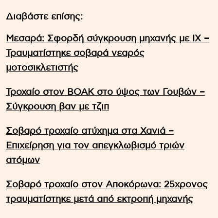
Διαβάστε επίσης:
Μεσαρά: Σφορδή σύγκρουση μηχανής με ΙΧ –
Τραυματίστηκε σοβαρά νεαρός
μοτοσικλετιστής
Τροχαίο στον ΒΟΑΚ στο ύψος των Γουβών –
Σύγκρουση βαν με τζιπ
Σοβαρό τροχαίο ατύχημα στα Χανιά –
Επιχείρηση για τον απεγκλωβισμό τριών
ατόμων
Σοβαρό τροχαίο στον Αποκόρωνα: 25χρονος
τραυματίστηκε μετά από εκτροπή μηχανής