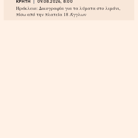
ΚΡΗΤΗ
09.08.2026, 8:00
Ηράκλειο: Δικογραφία για τα λύματα στο λιμάνι,
πίσω από την πλατεία 18 Άγγλων
ΠΝΕΥΜΑΤΙΚΑ
22.04.2025, 10:20
Οι Άγιοι του 21ου αιώνα – Οι αγιοκατατάξεις των
τελευταίων 4 ετών – Ανάμεσα τους και ένας
Κρητικός