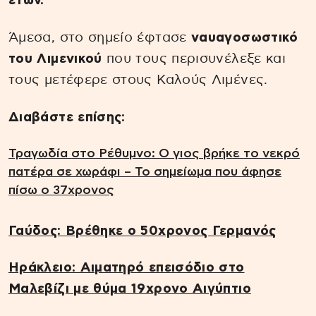
ετών.
Άμεσα, στο σημείο έφτασε
ναυαγοσωστικό
του Λιμενικού
που τους περισυνέλεξε και
τους μετέφερε στους Καλούς Λιμένες.
Διαβάστε επίσης:
Τραγωδία στο Ρέθυμνο: Ο γιος βρήκε το νεκρό
πατέρα σε χωράφι – Το σημείωμα που άφησε
πίσω ο 37χρονος
Γαύδος: Βρέθηκε ο 50χρονος Γερμανός
Ηράκλειο: Αιματηρό επεισόδιο στο
Μαλεβίζι με θύμα 19χρονο Αιγύπτιο