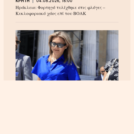
ΚΡΗΤΗ
04.08.2026, 16:00
Ηράκλειο: Φορτηγό τυλίχθηκε στις φλόγες –
Κυκλοφοριακό χάος επί του ΒΟΑΚ
ΕΛΛΑΔΑ
05.08.2026, 17:46
Εικόνα κατάρρευσης στο κόμμα Καρυστιανού:
Αυγερινός, Μουτσάτσου και 20 ακόμα εξηγούν
γιατί αποχώρησαν -«Αρνηθήκαμε να
συμβιβαστούμε»