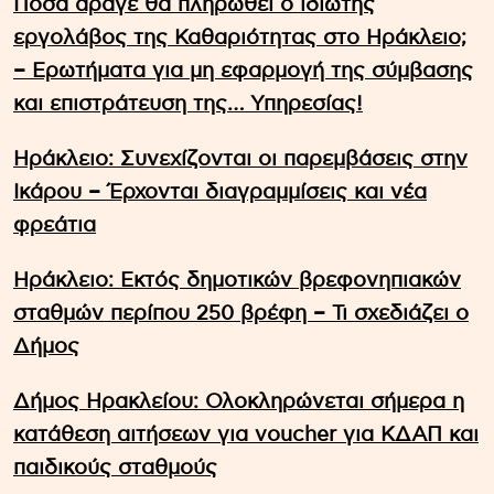
Πόσα άραγε θα πληρωθεί ο ιδιώτης
εργολάβος της Καθαριότητας στο Ηράκλειο;
– Ερωτήματα για μη εφαρμογή της σύμβασης
και επιστράτευση της… Υπηρεσίας!
Ηράκλειο: Συνεχίζονται οι παρεμβάσεις στην
Ικάρου – Έρχονται διαγραμμίσεις και νέα
φρεάτια
Ηράκλειο: Εκτός δημοτικών βρεφονηπιακών
σταθμών περίπου 250 βρέφη – Τι σχεδιάζει ο
Δήμος
Δήμος Ηρακλείου: Ολοκληρώνεται σήμερα η
κατάθεση αιτήσεων για voucher για ΚΔΑΠ και
παιδικούς σταθμούς