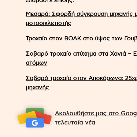
Διαβάστε επίσης:
Μεσαρά: Σφορδή σύγκρουση μηχανής μ
μοτοσικλετιστής
Τροχαίο στον ΒΟΑΚ στο ύψος των Γουβ
Σοβαρό τροχαίο ατύχημα στα Χανιά – Ε
ατόμων
Σοβαρό τροχαίο στον Αποκόρωνα: 25χρ
μηχανής
Ακολουθήστε μας στο Googl
τελευταία νέα