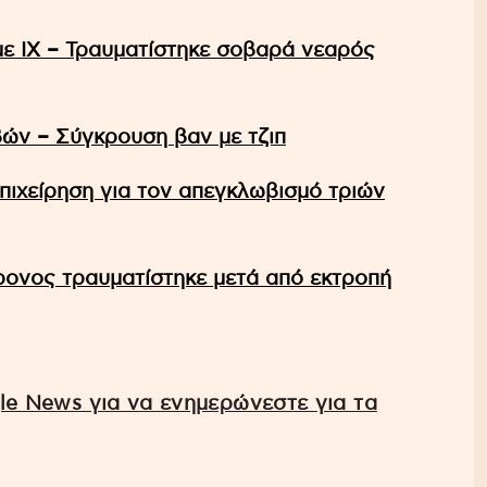
ε ΙΧ – Τραυματίστηκε σοβαρά νεαρός
ών – Σύγκρουση βαν με τζιπ
πιχείρηση για τον απεγκλωβισμό τριών
ονος τραυματίστηκε μετά από εκτροπή
e News για να ενημερώνεστε για τα