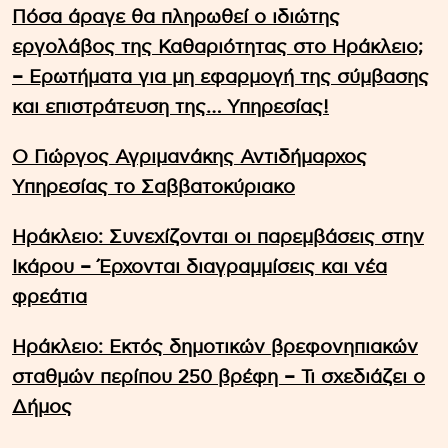
Πόσα άραγε θα πληρωθεί ο ιδιώτης
εργολάβος της Καθαριότητας στο Ηράκλειο;
– Ερωτήματα για μη εφαρμογή της σύμβασης
και επιστράτευση της… Υπηρεσίας!
Ο Γιώργος Αγριμανάκης Αντιδήμαρχος
Υπηρεσίας το Σαββατοκύριακο
Ηράκλειο: Συνεχίζονται οι παρεμβάσεις στην
Ικάρου – Έρχονται διαγραμμίσεις και νέα
φρεάτια
Ηράκλειο: Εκτός δημοτικών βρεφονηπιακών
σταθμών περίπου 250 βρέφη – Τι σχεδιάζει ο
Δήμος