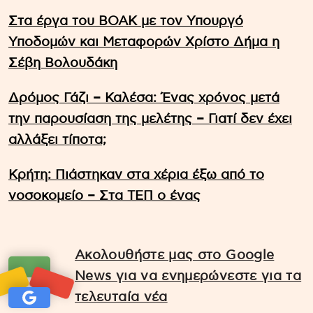
Στα έργα του ΒΟΑΚ με τον Υπουργό
Υποδομών και Μεταφορών Χρίστο Δήμα η
Σέβη Βολουδάκη
Δρόμος Γάζι – Καλέσα: Ένας χρόνος μετά
την παρουσίαση της μελέτης – Γιατί δεν έχει
αλλάξει τίποτα;
Κρήτη: Πιάστηκαν στα χέρια έξω από το
νοσοκομείο – Στα ΤΕΠ ο ένας
Ακολουθήστε μας στο Google
News για να ενημερώνεστε για τα
τελευταία νέα