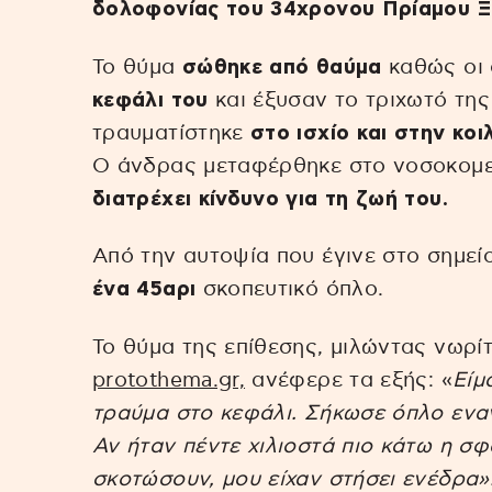
δολοφονίας του 34χρονου Πρίαμου Ξ
Το θύμα
σώθηκε από θαύμα
καθώς οι 
κεφάλι του
και έξυσαν το τριχωτό της
τραυματίστηκε
στο ισχίο και στην κοι
Ο άνδρας μεταφέρθηκε στο νοσοκομε
διατρέχει κίνδυνο για τη ζωή του.
Από την αυτοψία που έγινε στο σημεί
ένα 45αρι
σκοπευτικό όπλο.
Το θύμα της επίθεσης, μιλώντας νωρί
protothema.gr,
ανέφερε τα εξής: «
Είμ
τραύμα στο κεφάλι. Σήκωσε όπλο εναν
Αν ήταν πέντε χιλιοστά πιο κάτω η σφ
σκοτώσουν, μου είχαν στήσει ενέδρα»