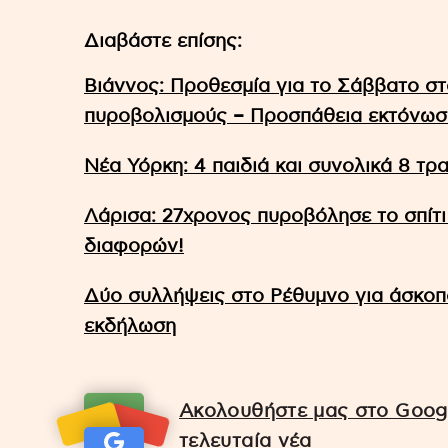
Διαβάστε επίσης:
Βιάννος: Προθεσμία για το Σάββατο στ
πυροβολισμούς – Προσπάθεια εκτόνωση
Νέα Υόρκη: 4 παιδιά και συνολικά 8 τ
Λάρισα: 27χρονος πυροβόλησε το σπίτι
διαφορών!
Δύο συλλήψεις στο Ρέθυμνο για άσκοπ
εκδήλωση
Ακολουθήστε μας στο Googl
τελευταία νέα