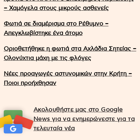
– Χαμόγελα στους μικρούς ασθενείς
Φωτιά σε διαμέρισμα στο Ρέθυμνο –
Απεγκλωβίστηκε ένα άτομο
Οριοθετήθηκε η φωτιά στα Αχλάδια Σητείας –
Ολονύχτια μάχη με τις φλόγες
Νέες προαγωγές αστυνομικών στην Κρήτη –
Ποιοι προήχθησαν
Ακολουθήστε μας στο Google
News για να ενημερώνεστε για τα
τελευταία νέα