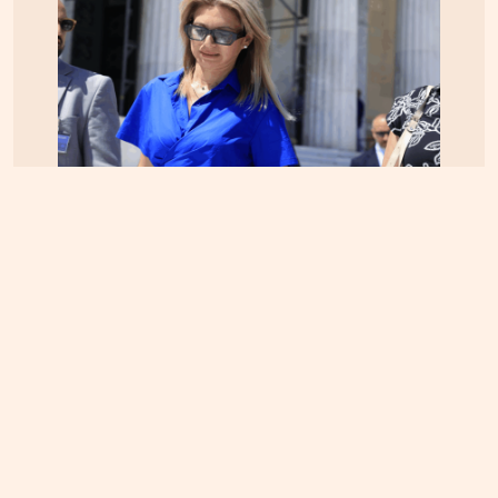
ΕΛΛΑΔΑ
05.08.2026, 17:46
Εικόνα κατάρρευσης στο κόμμα Καρυστιανού:
Αυγερινός, Μουτσάτσου και 20 ακόμα εξηγούν
γιατί αποχώρησαν -«Αρνηθήκαμε να
συμβιβαστούμε»